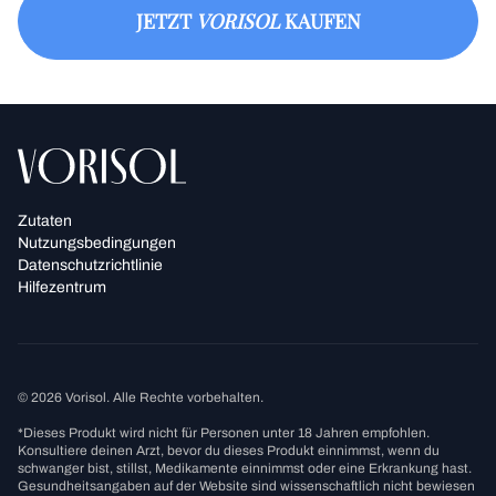
unterstützen.
langfristig eingenommen werden. Bei Fragen zur
JETZT
VORISOL
KAUFEN
Langzeitanwendung sprich am besten mit einer
medizinischen Fachkraft, die dich persönlich
beraten kann.
Zutaten
Nutzungsbedingungen
Datenschutzrichtlinie
Hilfezentrum
© 2026 Vorisol. Alle Rechte vorbehalten.
*Dieses Produkt wird nicht für Personen unter 18 Jahren empfohlen.
Konsultiere deinen Arzt, bevor du dieses Produkt einnimmst, wenn du
schwanger bist, stillst, Medikamente einnimmst oder eine Erkrankung hast.
Gesundheitsangaben auf der Website sind wissenschaftlich nicht bewiesen