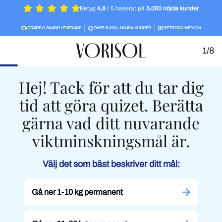
Betyg
4,8
/ 5 baserat på
5,000 nöjda kunder
GRATIS & SNABB LEVERANS
ÖVER 5,000+ NÖJDA KUNDER
BETRODD MEDICIN
1/8
Hej! Tack för att du tar dig
tid att göra quizet. Berätta
gärna vad ditt nuvarande
viktminskningsmål är.
Välj det som bäst beskriver ditt mål:
Gå ner 1-10 kg permanent